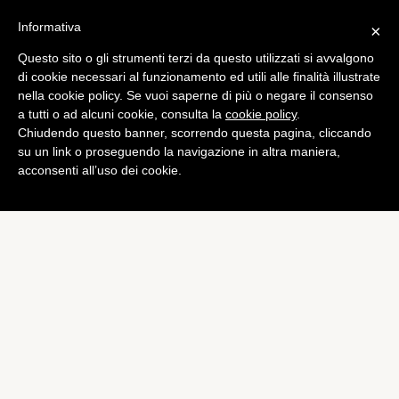
Informativa
×
Questo sito o gli strumenti terzi da questo utilizzati si avvalgono
Games
di cookie necessari al funzionamento ed utili alle finalità illustrate
PlayStation Store: Sony
nella cookie policy. Se vuoi saperne di più o negare il consenso
a tutti o ad alcuni cookie, consulta la
cookie policy
.
rilascia la nuova interfaccia
Chiudendo questo banner, scorrendo questa pagina, cliccando
di
Giacomo Richichi
su un link o proseguendo la navigazione in altra maniera,
acconsenti all’uso dei cookie.