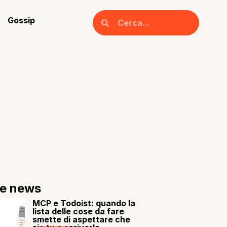
Gossip
re news
MCP e Todoist: quando la
lista delle cose da fare
smette di aspettare che