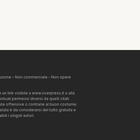
ibuzione – Non commerciale – Non opere
un link visibile a www.overpress.it o alla
tuali permessi diversi da quelli citati
enute offensive o contrarie al buon costume.
estata è da considerarsi del tutto gratuita e
li i singoli autori.