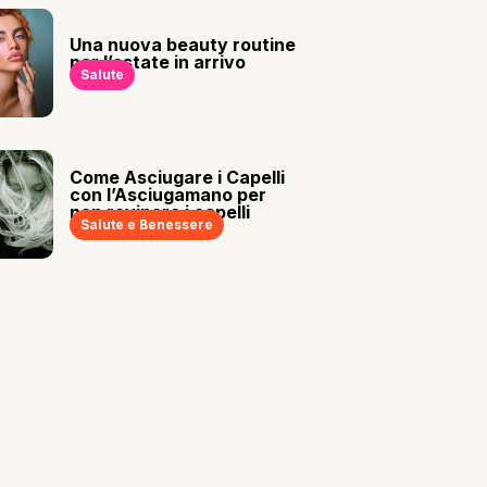
Una nuova beauty routine
per l’estate in arrivo
Salute
Come Asciugare i Capelli
con l’Asciugamano per
non rovinare i capelli
Salute e Benessere