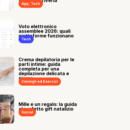
sia tu a scriverla
App
,
Tech
Voto elettronico
assemblee 2026: quali
piattaforme funzionano
Tech
Crema depilatoria per le
parti intime: guida
completa per una
depilazione delicata e
sicura
Consigli ed Esercizi
Mille e un regalo: la guida
al perfetto gift natalizio
Social