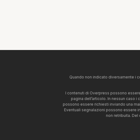
Quando non indicato diversamente i co
I contenuti di Overpress possono essere u
pagina dell’articolo. In nessun caso i
possono essere richiesti inviando una mai
Eventuali segnalazioni possono essere i
non retribuita. Del