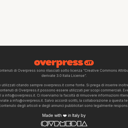
ntenuti di Overpress sono rilasciati sotto licenza “Creative Commons Attr
derivate 3.0 Italia License”.
tilizzati citando sempre overpress.it come fonte. Si prega di inserire inoltre 
 contenuti di Overpress.it possono essere utilizzati per scopi commerciali. Even
l a
info@overpress.it
. Ci riserviamo la facoltà di rimuovere informazioni rit
nviate a
info@overpress.it
. Salvo accordi scritti, la collaborazione a questa t
 contenuto degli articoli e degli annunci pubblicitari sono legalmente responsabi
Made with ❤️ in Italy by