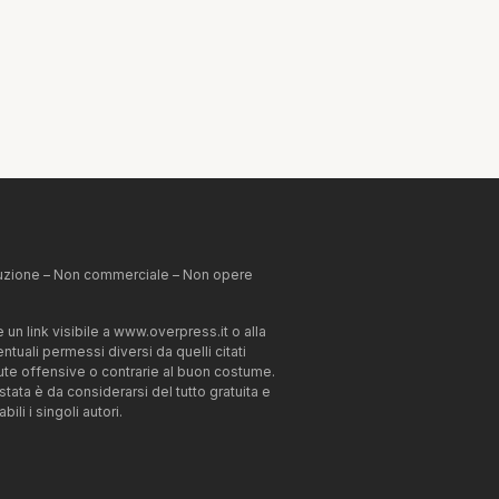
ibuzione – Non commerciale – Non opere
un link visibile a www.overpress.it o alla
tuali permessi diversi da quelli citati
enute offensive o contrarie al buon costume.
estata è da considerarsi del tutto gratuita e
li i singoli autori.