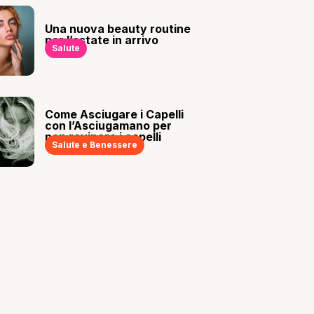
Una nuova beauty routine
per l’estate in arrivo
Salute
Come Asciugare i Capelli
con l’Asciugamano per
non rovinare i capelli
Salute e Benessere