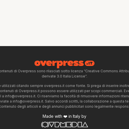
ntenuti di Overpress sono rilasciati sotto licenza “Creative Commons Attr
derivate 3.0 Italia License”.
tilizzati citando sempre overpress.it come fonte. Si prega di inserire inoltre 
 contenuti di Overpress.it possono essere utilizzati per scopi commerciali. Even
l a
info@overpress.it
. Ci riserviamo la facoltà di rimuovere informazioni rit
nviate a
info@overpress.it
. Salvo accordi scritti, la collaborazione a questa t
 contenuto degli articoli e degli annunci pubblicitari sono legalmente responsabi
Made with ❤️ in Italy by