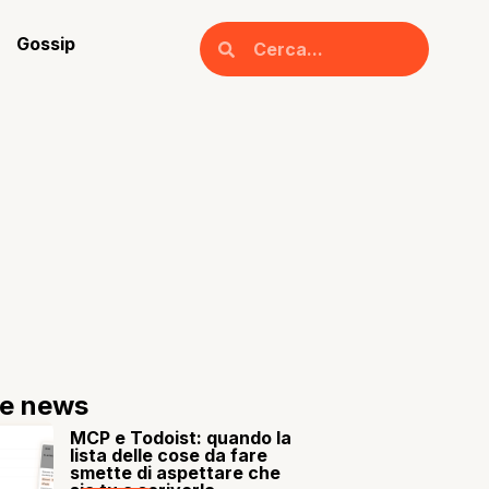
Gossip
re news
MCP e Todoist: quando la
lista delle cose da fare
smette di aspettare che