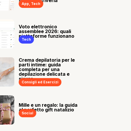
sia tu a scriverla
App
,
Tech
Voto elettronico
assemblee 2026: quali
piattaforme funzionano
Tech
Crema depilatoria per le
parti intime: guida
completa per una
depilazione delicata e
sicura
Consigli ed Esercizi
Mille e un regalo: la guida
al perfetto gift natalizio
Social