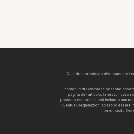
Quando non indicato diversamente i co
I contenuti di Overpress possono essere u
pagina dell’articolo. In nessun caso i
possono essere richiesti inviando una mai
Eventuali segnalazioni possono essere i
non retribuita. Del