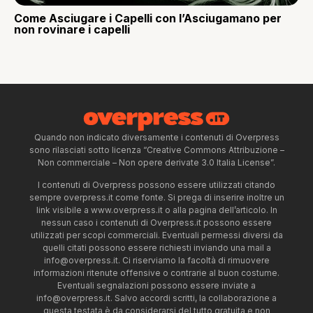
Come Asciugare i Capelli con l’Asciugamano per
non rovinare i capelli
Quando non indicato diversamente i contenuti di Overpress
sono rilasciati sotto licenza “Creative Commons Attribuzione –
Non commerciale – Non opere derivate 3.0 Italia License”.
I contenuti di Overpress possono essere utilizzati citando
sempre overpress.it come fonte. Si prega di inserire inoltre un
link visibile a www.overpress.it o alla pagina dell’articolo. In
nessun caso i contenuti di Overpress.it possono essere
utilizzati per scopi commerciali. Eventuali permessi diversi da
quelli citati possono essere richiesti inviando una mail a
info@overpress.it
. Ci riserviamo la facoltà di rimuovere
informazioni ritenute offensive o contrarie al buon costume.
Eventuali segnalazioni possono essere inviate a
info@overpress.it
. Salvo accordi scritti, la collaborazione a
questa testata è da considerarsi del tutto gratuita e non