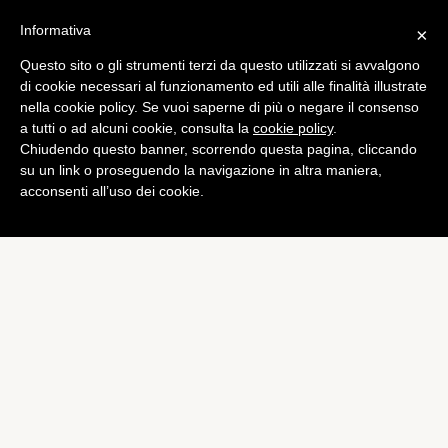
Informativa
×
Questo sito o gli strumenti terzi da questo utilizzati si avvalgono
Tech
di cookie necessari al funzionamento ed utili alle finalità illustrate
Apple: iPod Touch senza
nella cookie policy. Se vuoi saperne di più o negare il consenso
a tutti o ad alcuni cookie, consulta la
cookie policy
.
sensore di luce per lo
Chiudendo questo banner, scorrendo questa pagina, cliccando
spessore
su un link o proseguendo la navigazione in altra maniera,
acconsenti all’uso dei cookie.
di
Piermanuele Sberni