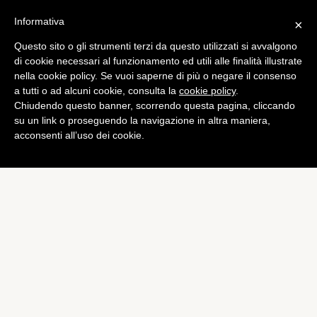
Informativa
×
Questo sito o gli strumenti terzi da questo utilizzati si avvalgono
Computer
di cookie necessari al funzionamento ed utili alle finalità illustrate
LG: calendario update Jelly
nella cookie policy. Se vuoi saperne di più o negare il consenso
a tutti o ad alcuni cookie, consulta la
cookie policy
.
Bean per Optimus Vu e
Chiudendo questo banner, scorrendo questa pagina, cliccando
Optimus G
su un link o proseguendo la navigazione in altra maniera,
acconsenti all’uso dei cookie.
di
Alessandro Moretti