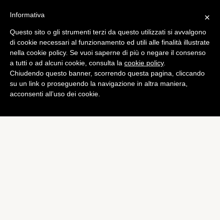
Informativa
×
Questo sito o gli strumenti terzi da questo utilizzati si avvalgono
Tech
di cookie necessari al funzionamento ed utili alle finalità illustrate
Apple aggiunge i
nella cookie policy. Se vuoi saperne di più o negare il consenso
a tutti o ad alcuni cookie, consulta la
cookie policy
.
promemoria condivisi sulla
Chiudendo questo banner, scorrendo questa pagina, cliccando
web app di iCloud
su un link o proseguendo la navigazione in altra maniera,
acconsenti all’uso dei cookie.
di
Alessandro Moretti