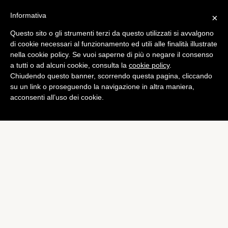
Informativa
×
Questo sito o gli strumenti terzi da questo utilizzati si avvalgono
Games
di cookie necessari al funzionamento ed utili alle finalità illustrate
Npd: il 23% dei giocatori
nella cookie policy. Se vuoi saperne di più o negare il consenso
a tutti o ad alcuni cookie, consulta la
cookie policy
.
mobili non preferiscono
Chiudendo questo banner, scorrendo questa pagina, cliccando
altre piattaforme
su un link o proseguendo la navigazione in altra maniera,
acconsenti all’uso dei cookie.
di
Alessandro Moretti