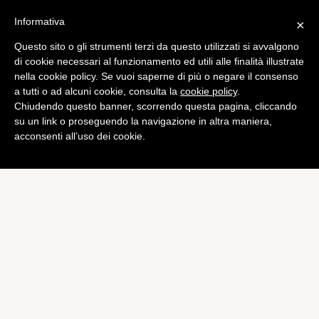
Informativa
×
Questo sito o gli strumenti terzi da questo utilizzati si avvalgono
Tech
di cookie necessari al funzionamento ed utili alle finalità illustrate
Nokia dice addio a Symbian
nella cookie policy. Se vuoi saperne di più o negare il consenso
a tutti o ad alcuni cookie, consulta la
cookie policy
.
di
Alessandro Moretti
Chiudendo questo banner, scorrendo questa pagina, cliccando
su un link o proseguendo la navigazione in altra maniera,
acconsenti all’uso dei cookie.