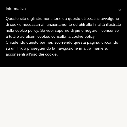
Informativa
×
Questo sito o gli strumenti terzi da questo utilizzati si avvalgono
Tech
di cookie necessari al funzionamento ed utili alle finalità illustrate
Mozilla rilascia Firefox 16.0.1
nella cookie policy. Se vuoi saperne di più o negare il consenso
a tutti o ad alcuni cookie, consulta la
cookie policy
.
e risolve i bug
Chiudendo questo banner, scorrendo questa pagina, cliccando
di
Alessandro Moretti
su un link o proseguendo la navigazione in altra maniera,
acconsenti all’uso dei cookie.