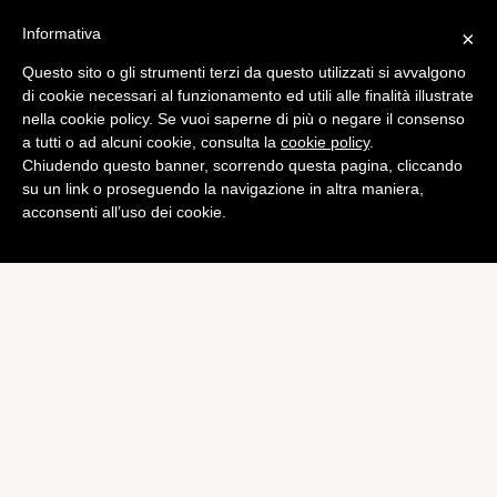
Informativa
×
Questo sito o gli strumenti terzi da questo utilizzati si avvalgono
Computer
di cookie necessari al funzionamento ed utili alle finalità illustrate
Windows 8: trapelati
nella cookie policy. Se vuoi saperne di più o negare il consenso
a tutti o ad alcuni cookie, consulta la
cookie policy
.
quattro video clip con le
Chiudendo questo banner, scorrendo questa pagina, cliccando
novità
su un link o proseguendo la navigazione in altra maniera,
acconsenti all’uso dei cookie.
di
Alessandro Moretti