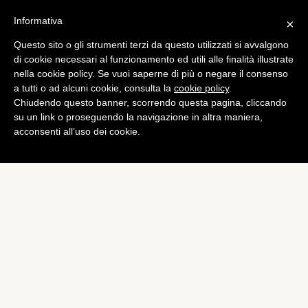
Informativa
×
Questo sito o gli strumenti terzi da questo utilizzati si avvalgono
Mobile
di cookie necessari al funzionamento ed utili alle finalità illustrate
Alcuni McDonald
nella cookie policy. Se vuoi saperne di più o negare il consenso
a tutti o ad alcuni cookie, consulta la
cookie policy
.
selezionati installano iPad
Chiudendo questo banner, scorrendo questa pagina, cliccando
per i clienti
su un link o proseguendo la navigazione in altra maniera,
acconsenti all’uso dei cookie.
di
Alessandro Moretti