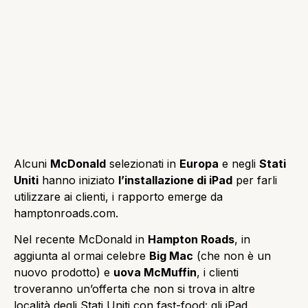
Alcuni
McDonald
selezionati in
Europa
e negli
Stati
Uniti
hanno iniziato
l’installazione di iPad
per farli
utilizzare ai clienti, i rapporto emerge da
hamptonroads.com.
Nel recente McDonald in
Hampton Roads
, in
aggiunta al ormai celebre
Big Mac
(che non è un
nuovo prodotto) e
uova McMuffin
, i clienti
troveranno un’offerta che non si trova in altre
località degli Stati Uniti con fast-food: gli iPad