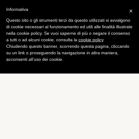
Informativa
×
Questo sito o gli strumenti terzi da questo utilizzati si avvalgono
Tech
di cookie necessari al funzionamento ed utili alle finalità illustrate
Streaming Projector: un
nella cookie policy. Se vuoi saperne di più o negare il consenso
a tutti o ad alcuni cookie, consulta la
cookie policy
.
media-streaming con
Chiudendo questo banner, scorrendo questa pagina, cliccando
proiettore incorporato
su un link o proseguendo la navigazione in altra maniera,
acconsenti all’uso dei cookie.
di
Alessandro Moretti