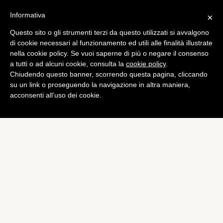
Informativa
×
Questo sito o gli strumenti terzi da questo utilizzati si avvalgono
Tech
di cookie necessari al funzionamento ed utili alle finalità illustrate
Firefox Metro per Windows
nella cookie policy. Se vuoi saperne di più o negare il consenso
a tutti o ad alcuni cookie, consulta la
cookie policy
.
8, è possibile testarlo
Chiudendo questo banner, scorrendo questa pagina, cliccando
di
Alessandro Moretti
su un link o proseguendo la navigazione in altra maniera,
acconsenti all’uso dei cookie.