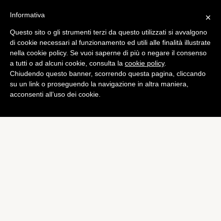
Informativa
×
Questo sito o gli strumenti terzi da questo utilizzati si avvalgono
Tech
di cookie necessari al funzionamento ed utili alle finalità illustrate
HTC One X+ ora ufficiale
nella cookie policy. Se vuoi saperne di più o negare il consenso
a tutti o ad alcuni cookie, consulta la
cookie policy
.
di
Alessandro Moretti
Chiudendo questo banner, scorrendo questa pagina, cliccando
su un link o proseguendo la navigazione in altra maniera,
acconsenti all’uso dei cookie.