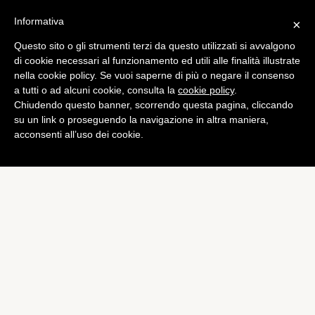
Informativa
×
Questo sito o gli strumenti terzi da questo utilizzati si avvalgono
Tech
di cookie necessari al funzionamento ed utili alle finalità illustrate
Galaxy Nexus a 269€ da
nella cookie policy. Se vuoi saperne di più o negare il consenso
a tutti o ad alcuni cookie, consulta la
cookie policy
.
Media World
Chiudendo questo banner, scorrendo questa pagina, cliccando
di
Alessandro Moretti
su un link o proseguendo la navigazione in altra maniera,
acconsenti all’uso dei cookie.