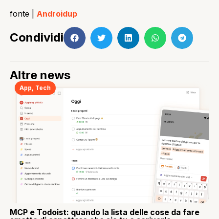
fonte |
Androidup
Condividi
Altre news
App
,
Tech
MCP e Todoist: quando la lista delle cose da fare