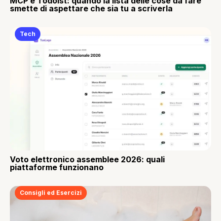
MCP e Todoist: quando la lista delle cose da fare
smette di aspettare che sia tu a scriverla
Tech
Voto elettronico assemblee 2026: quali
piattaforme funzionano
Consigli ed Esercizi