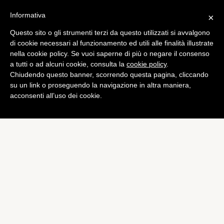
Informativa
×
Questo sito o gli strumenti terzi da questo utilizzati si avvalgono
Mobile
di cookie necessari al funzionamento ed utili alle finalità illustrate
Galaxy Note II: Samsung ce
nella cookie policy. Se vuoi saperne di più o negare il consenso
a tutti o ad alcuni cookie, consulta la
cookie policy
.
lo mostra in azione in un
Chiudendo questo banner, scorrendo questa pagina, cliccando
filmato
su un link o proseguendo la navigazione in altra maniera,
acconsenti all’uso dei cookie.
di
Alessandro Moretti