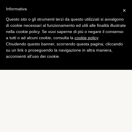
Informativa
×
Questo sito o gli strumenti terzi da questo utilizzati si avvalgono
Mobile
di cookie necessari al funzionamento ed utili alle finalità illustrate
Emblem: notifiche su iPad
nella cookie policy. Se vuoi saperne di più o negare il consenso
a tutti o ad alcuni cookie, consulta la
cookie policy
.
in stile OS X
Chiudendo questo banner, scorrendo questa pagina, cliccando
di
Alessandro Moretti
su un link o proseguendo la navigazione in altra maniera,
acconsenti all’uso dei cookie.