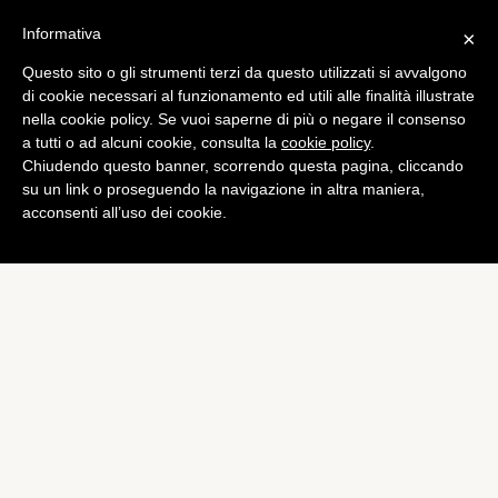
Informativa
×
Questo sito o gli strumenti terzi da questo utilizzati si avvalgono
Tech
di cookie necessari al funzionamento ed utili alle finalità illustrate
Instagram supera Twitter
nella cookie policy. Se vuoi saperne di più o negare il consenso
a tutti o ad alcuni cookie, consulta la
cookie policy
.
per utenti attivi
Chiudendo questo banner, scorrendo questa pagina, cliccando
quotidianamente
su un link o proseguendo la navigazione in altra maniera,
acconsenti all’uso dei cookie.
di
Alessandro Moretti