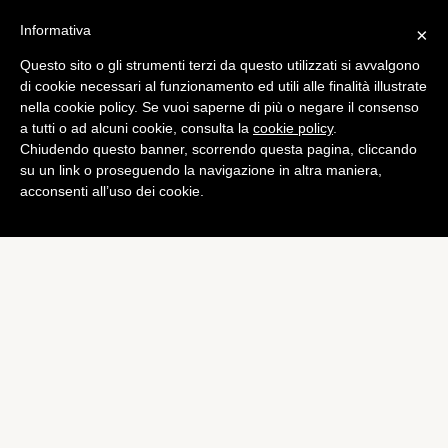
Informativa
×
Questo sito o gli strumenti terzi da questo utilizzati si avvalgono
Computer
di cookie necessari al funzionamento ed utili alle finalità illustrate
Mappe Apple: ancora in
nella cookie policy. Se vuoi saperne di più o negare il consenso
a tutti o ad alcuni cookie, consulta la
cookie policy
.
accordo con Google?
Chiudendo questo banner, scorrendo questa pagina, cliccando
di
Piermanuele Sberni
su un link o proseguendo la navigazione in altra maniera,
acconsenti all’uso dei cookie.