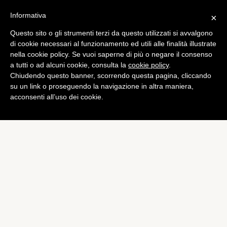
Informativa
×
Questo sito o gli strumenti terzi da questo utilizzati si avvalgono
Tech
di cookie necessari al funzionamento ed utili alle finalità illustrate
Ceres 400: le nuove cuffie
nella cookie policy. Se vuoi saperne di più o negare il consenso
a tutti o ad alcuni cookie, consulta la
cookie policy
.
di Cooler Master
Chiudendo questo banner, scorrendo questa pagina, cliccando
di
Alessandro Moretti
su un link o proseguendo la navigazione in altra maniera,
acconsenti all’uso dei cookie.