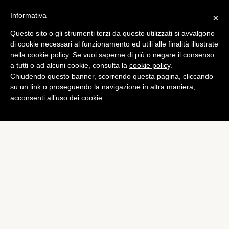
Informativa
×
Questo sito o gli strumenti terzi da questo utilizzati si avvalgono
Foto
di cookie necessari al funzionamento ed utili alle finalità illustrate
Nikon Coolpix P310 da 16.1
nella cookie policy. Se vuoi saperne di più o negare il consenso
a tutti o ad alcuni cookie, consulta la
cookie policy
.
megapixel: la recensione
Chiudendo questo banner, scorrendo questa pagina, cliccando
di
Alessandro Moretti
su un link o proseguendo la navigazione in altra maniera,
acconsenti all’uso dei cookie.