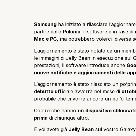
Samsung
ha iniziato a rilasciare l’aggiorna
partire dalla
Polonia
, il software è in fase di
Mac e PC
, ma potrebbero volerci diverse set
L’aggiornamento è stato
notato da un memb
le immagini di Jelly Bean in esecuzione sul Ga
prestazioni, il software introduce anche
Goo
nuove notifiche e aggiornamenti delle app
L’aggiornamento è stato rilasciato un po’pr
debutto uffi
ciale avverrà nel mese di
ottob
probabile che ci vorrà ancora un po ‘di temp
Coloro che hanno un
dispositivo sbloccat
prima
di chiunque altro.
E voi avete già
Jelly Bean
sul vostro Galaxy 