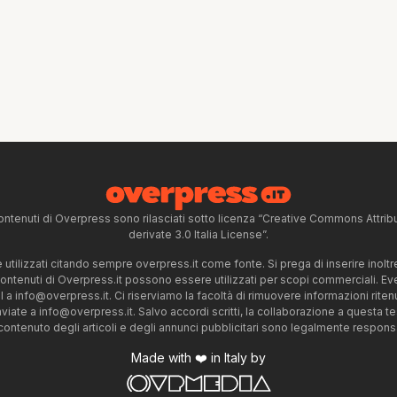
ntenuti di Overpress sono rilasciati sotto licenza “Creative Commons Attr
derivate 3.0 Italia License”.
tilizzati citando sempre overpress.it come fonte. Si prega di inserire inoltre 
 contenuti di Overpress.it possono essere utilizzati per scopi commerciali. Even
l a
info@overpress.it
. Ci riserviamo la facoltà di rimuovere informazioni rit
nviate a
info@overpress.it
. Salvo accordi scritti, la collaborazione a questa t
 contenuto degli articoli e degli annunci pubblicitari sono legalmente responsabi
Made with ❤️ in Italy by