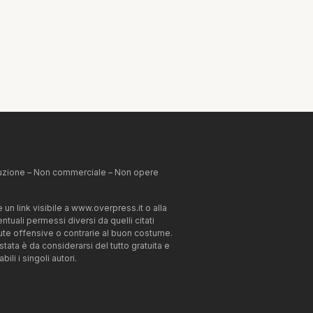
ibuzione – Non commerciale – Non opere
un link visibile a www.overpress.it o alla
tuali permessi diversi da quelli citati
enute offensive o contrarie al buon costume.
estata è da considerarsi del tutto gratuita e
li i singoli autori.