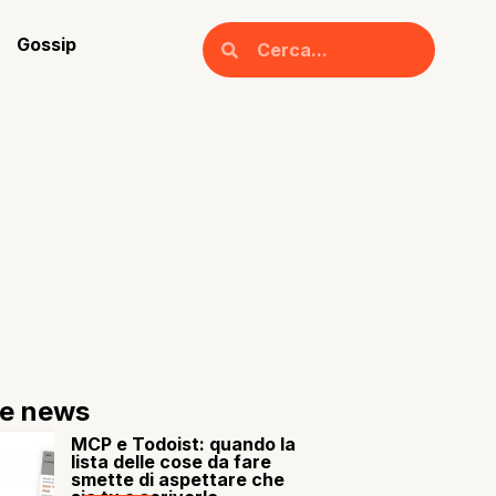
Gossip
re news
MCP e Todoist: quando la
lista delle cose da fare
smette di aspettare che