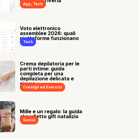
sia tu a scriverla
App
,
Tech
Voto elettronico
assemblee 2026: quali
piattaforme funzionano
Tech
Crema depilatoria per le
parti intime: guida
completa per una
depilazione delicata e
sicura
Consigli ed Esercizi
Mille e un regalo: la guida
al perfetto gift natalizio
Social