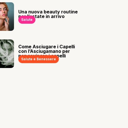
Una nuova beauty routine
per l’estate in arrivo
Salute
Come Asciugare i Capelli
con l’Asciugamano per
non rovinare i capelli
Salute e Benessere