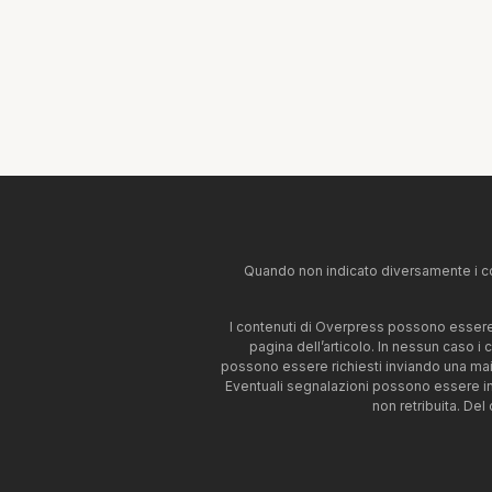
Quando non indicato diversamente i co
I contenuti di Overpress possono essere u
pagina dell’articolo. In nessun caso i
possono essere richiesti inviando una mai
Eventuali segnalazioni possono essere i
non retribuita. Del