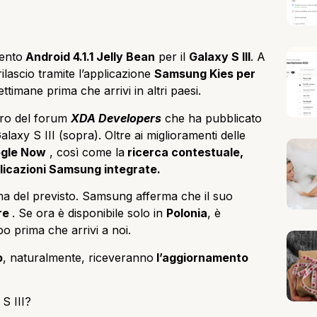
mento
Android 4.1.1 Jelly Bean
per il
Galaxy S III
.
A
 rilascio tramite l’applicazione
Samsung Kies per
timane prima che arrivi in altri paesi.
ro del
forum
XDA Developers
che ha pubblicato
laxy S III (sopra). Oltre ai miglioramenti delle
gle Now
, così come la
ricerca contestuale,
licazioni Samsung integrate.
ima del previsto. Samsung afferma che il suo
re
.
Se ora è disponibile solo in
Polonia
, è
o prima che arrivi a noi.
o
, naturalmente, riceveranno
l’aggiornamento
S III?