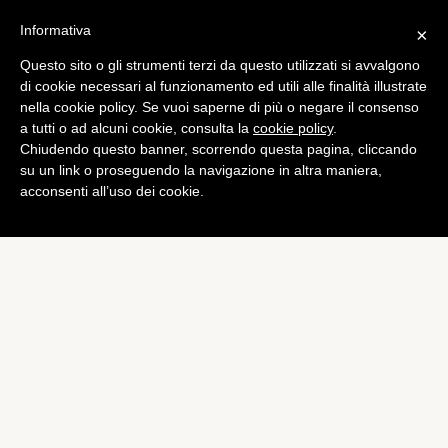
Informativa
×
Questo sito o gli strumenti terzi da questo utilizzati si avvalgono
Computer
di cookie necessari al funzionamento ed utili alle finalità illustrate
Windows Phone 8, HTML 5
nella cookie policy. Se vuoi saperne di più o negare il consenso
a tutti o ad alcuni cookie, consulta la
cookie policy
.
migliora ma è dietro iPhone
Chiudendo questo banner, scorrendo questa pagina, cliccando
5
su un link o proseguendo la navigazione in altra maniera,
acconsenti all’uso dei cookie.
di
Alessandro Moretti