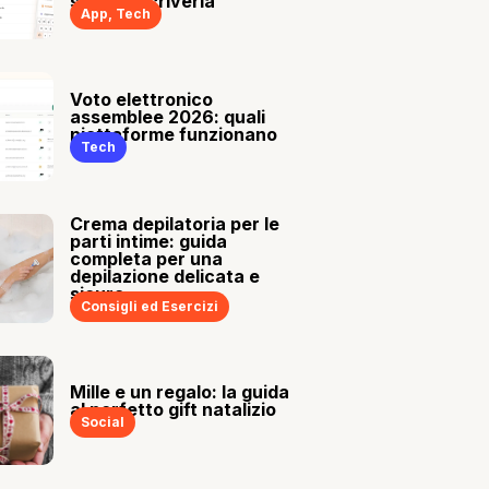
sia tu a scriverla
App
,
Tech
Voto elettronico
assemblee 2026: quali
piattaforme funzionano
Tech
Crema depilatoria per le
parti intime: guida
completa per una
depilazione delicata e
sicura
Consigli ed Esercizi
Mille e un regalo: la guida
al perfetto gift natalizio
Social