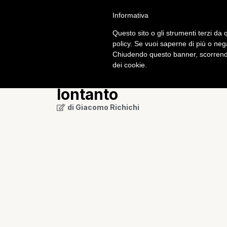
Informativa
Calcio
Tech
Questo sito o gli strumenti terzi da q
policy. Se vuoi saperne di più o neg
Chiudendo questo banner, scorrendo
Mobile
dei cookie.
iPhone 5: il jailbreak 
lontanto
di
Giacomo Richichi