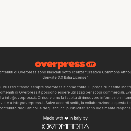
ntenuti di Overpress sono rilasciati sotto licenza “Creative Commons Attr
derivate 3.0 Italia License”.
tilizzati citando sempre overpress.it come fonte. Si prega di inserire inoltre 
 contenuti di Overpress.it possono essere utilizzati per scopi commerciali. Even
l a
info@overpress.it
. Ci riserviamo la facoltà di rimuovere informazioni rit
nviate a
info@overpress.it
. Salvo accordi scritti, la collaborazione a questa t
 contenuto degli articoli e degli annunci pubblicitari sono legalmente responsabi
Made with ❤️ in Italy by