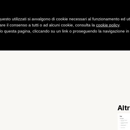
Gaming
Curiosità
Salute
Fitness
uesto utilizzati si avvalgono di cookie necessari al funzionamento ed utili 
are il consenso a tutti o ad alcuni cookie, consulta la
cookie policy
.
 questa pagina, cliccando su un link o proseguendo la navigazione in a
potrebbe non essere così
Alt