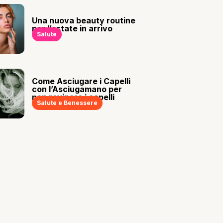
Una nuova beauty routine
per l’estate in arrivo
Salute
Come Asciugare i Capelli
con l’Asciugamano per
non rovinare i capelli
Salute e Benessere