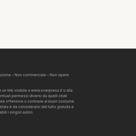
ibuzione – Non commerciale – Non opere
un link visibile a www.overpress.it o alla
tuali permessi diversi da quelli citati
enute offensive o contrarie al buon costume.
estata è da considerarsi del tutto gratuita e
li i singoli autori.