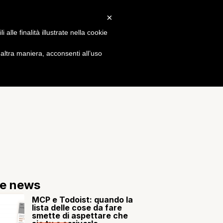
×
Gossip
alle finalità illustrate nella cookie
ltra maniera, acconsenti all’uso
re news
MCP e Todoist: quando la
lista delle cose da fare
smette di aspettare che