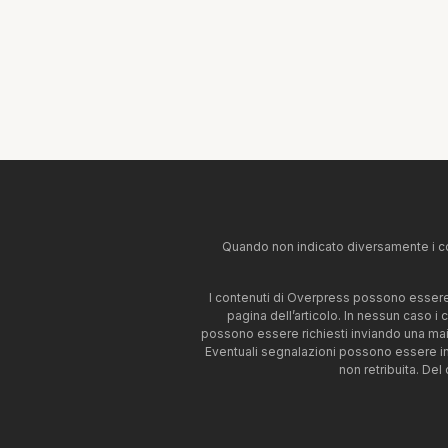
Quando non indicato diversamente i co
I contenuti di Overpress possono essere u
pagina dell’articolo. In nessun caso i
possono essere richiesti inviando una mai
Eventuali segnalazioni possono essere i
non retribuita. Del