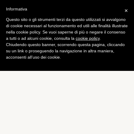
Informativa
×
Questo sito o gli strumenti terzi da questo utilizzati si avvalgono
Computer
di cookie necessari al funzionamento ed utili alle finalità illustrate
Il 15 % degli iDevice è stato
nella cookie policy. Se vuoi saperne di più o negare il consenso
a tutti o ad alcuni cookie, consulta la
cookie policy
.
aggiornato ad iOS 6
Chiudendo questo banner, scorrendo questa pagina, cliccando
di
Alessandro Moretti
su un link o proseguendo la navigazione in altra maniera,
acconsenti all’uso dei cookie.