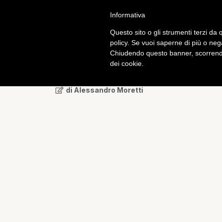
Informativa
Calcio
Tech
Questo sito o gli strumenti terzi da q
policy. Se vuoi saperne di più o neg
Chiudendo questo banner, scorrendo
Tech
dei cookie.
HTC One X e XL: Jelly 
di
Alessandro Moretti