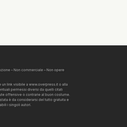
ibuzione – Non commerciale – Non opere
un link visibile a www.overpress.it o alla
tuali permessi diversi da quelli citati
enute offensive o contrarie al buon costume.
estata è da considerarsi del tutto gratuita e
li i singoli autori.