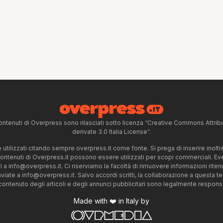
ntenuti di Overpress sono rilasciati sotto licenza “Creative Commons Attr
derivate 3.0 Italia License”.
tilizzati citando sempre overpress.it come fonte. Si prega di inserire inoltre 
 contenuti di Overpress.it possono essere utilizzati per scopi commerciali. Even
l a
info@overpress.it
. Ci riserviamo la facoltà di rimuovere informazioni rit
nviate a
info@overpress.it
. Salvo accordi scritti, la collaborazione a questa t
 contenuto degli articoli e degli annunci pubblicitari sono legalmente responsabi
Made with ❤️ in Italy by