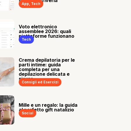
sia tu a scriverla
App
,
Tech
Voto elettronico
assemblee 2026: quali
piattaforme funzionano
Tech
Crema depilatoria per le
parti intime: guida
completa per una
depilazione delicata e
sicura
Consigli ed Esercizi
Mille e un regalo: la guida
al perfetto gift natalizio
Social