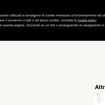
Gaming
Curiosità
Salute
Fitness
uesto utilizzati si avvalgono di cookie necessari al funzionamento ed utili 
are il consenso a tutti o ad alcuni cookie, consulta la
cookie policy
.
 questa pagina, cliccando su un link o proseguendo la navigazione in a
Bean entro ottobre
Alt