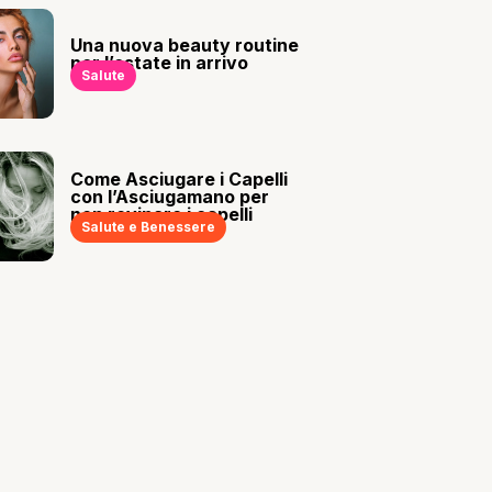
Una nuova beauty routine
per l’estate in arrivo
Salute
Come Asciugare i Capelli
con l’Asciugamano per
non rovinare i capelli
Salute e Benessere