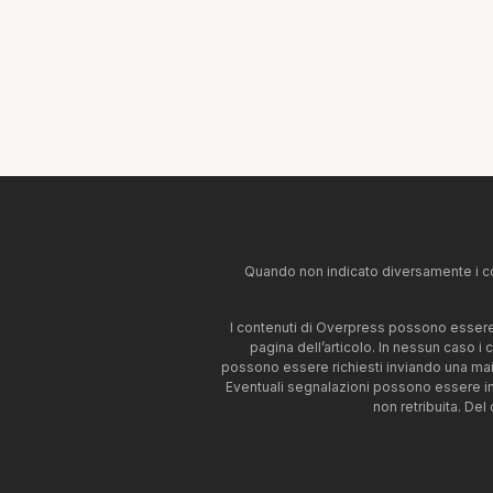
Quando non indicato diversamente i co
I contenuti di Overpress possono essere u
pagina dell’articolo. In nessun caso i
possono essere richiesti inviando una mai
Eventuali segnalazioni possono essere i
non retribuita. Del