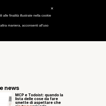
×
Gossip
alle finalità illustrate nella cookie
ltra maniera, acconsenti all’uso
re news
MCP e Todoist: quando la
lista delle cose da fare
smette di aspettare che