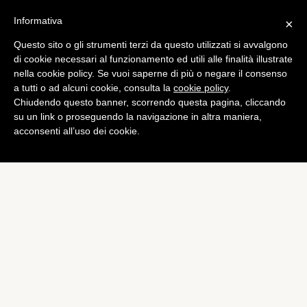
Informativa
×
Questo sito o gli strumenti terzi da questo utilizzati si avvalgono
App
di cookie necessari al funzionamento ed utili alle finalità illustrate
Facebook: l’app per
nella cookie policy. Se vuoi saperne di più o negare il consenso
a tutti o ad alcuni cookie, consulta la
cookie policy
.
Android ora sincronizza le
Chiudendo questo banner, scorrendo questa pagina, cliccando
foto
su un link o proseguendo la navigazione in altra maniera,
acconsenti all’uso dei cookie.
di
Alessandro Moretti