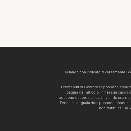
Quando non indicato diversamente i co
I contenuti di Overpress possono essere u
pagina dell’articolo. In nessun caso i
possono essere richiesti inviando una mai
Eventuali segnalazioni possono essere i
non retribuita. Del