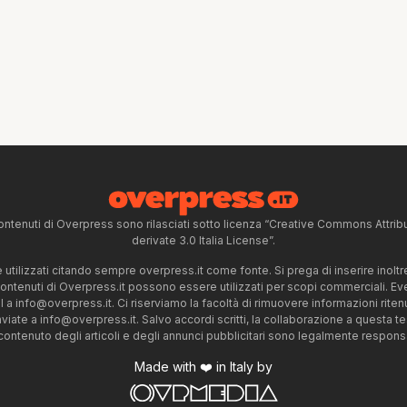
ntenuti di Overpress sono rilasciati sotto licenza “Creative Commons Attr
derivate 3.0 Italia License”.
tilizzati citando sempre overpress.it come fonte. Si prega di inserire inoltre 
 contenuti di Overpress.it possono essere utilizzati per scopi commerciali. Even
l a
info@overpress.it
. Ci riserviamo la facoltà di rimuovere informazioni rit
nviate a
info@overpress.it
. Salvo accordi scritti, la collaborazione a questa t
 contenuto degli articoli e degli annunci pubblicitari sono legalmente responsabi
Made with ❤️ in Italy by