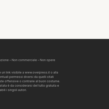
ibuzione – Non commerciale – Non opere
un link visibile a www.overpress.it o alla
tuali permessi diversi da quelli citati
enute offensive o contrarie al buon costume.
estata è da considerarsi del tutto gratuita e
li i singoli autori.