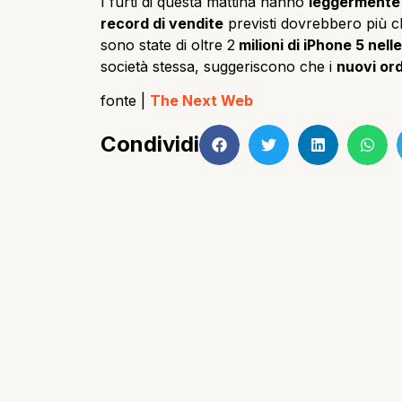
I furti di questa mattina hanno
leggermente r
record di vendite
previsti dovrebbero più 
sono state di oltre 2
milioni di iPhone 5 nell
società stessa, suggeriscono che i
nuovi ord
fonte |
The Next Web
Condividi