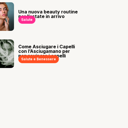
Una nuova beauty routine
per l’estate in arrivo
Salute
Come Asciugare i Capelli
con l’Asciugamano per
non rovinare i capelli
Salute e Benessere