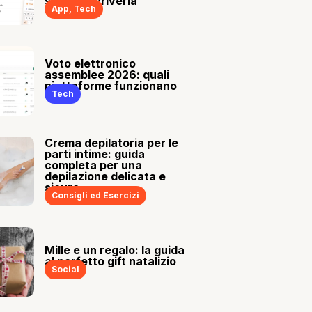
sia tu a scriverla
App
,
Tech
Voto elettronico
assemblee 2026: quali
piattaforme funzionano
Tech
Crema depilatoria per le
parti intime: guida
completa per una
depilazione delicata e
sicura
Consigli ed Esercizi
Mille e un regalo: la guida
al perfetto gift natalizio
Social