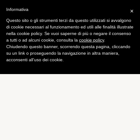
Informativa
×
Questo sito o gli strumenti terzi da questo utilizzati si avvalgono
Mobile
di cookie necessari al funzionamento ed utili alle finalità illustrate
Padfone 2: ASUS lo
nella cookie policy. Se vuoi saperne di più o negare il consenso
a tutti o ad alcuni cookie, consulta la
cookie policy
.
annuncerà il 16 ottobre
Chiudendo questo banner, scorrendo questa pagina, cliccando
di
Alessandro Moretti
su un link o proseguendo la navigazione in altra maniera,
acconsenti all’uso dei cookie.