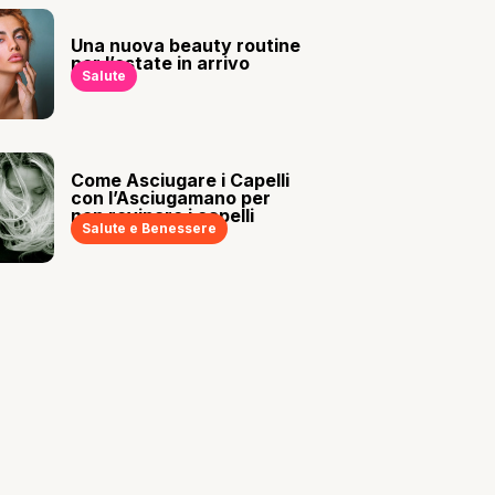
Una nuova beauty routine
per l’estate in arrivo
Salute
Come Asciugare i Capelli
con l’Asciugamano per
non rovinare i capelli
Salute e Benessere