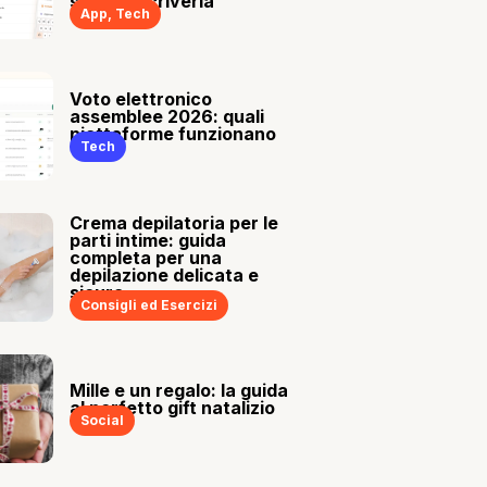
sia tu a scriverla
App
,
Tech
Voto elettronico
assemblee 2026: quali
piattaforme funzionano
Tech
Crema depilatoria per le
parti intime: guida
completa per una
depilazione delicata e
sicura
Consigli ed Esercizi
Mille e un regalo: la guida
al perfetto gift natalizio
Social