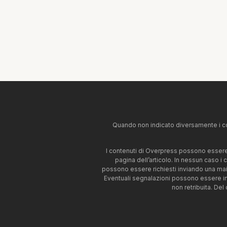
Quando non indicato diversamente i co
I contenuti di Overpress possono essere u
pagina dell’articolo. In nessun caso i
possono essere richiesti inviando una mai
Eventuali segnalazioni possono essere i
non retribuita. Del