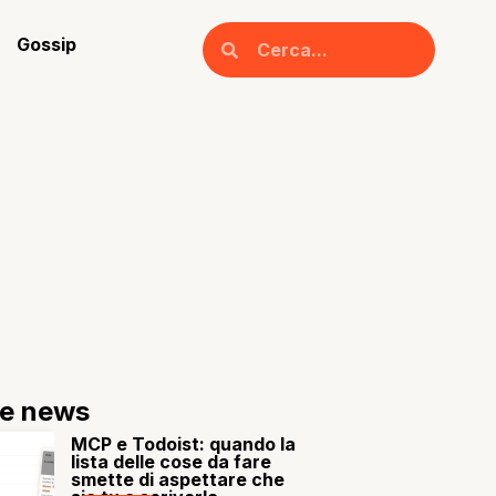
Gossip
re news
MCP e Todoist: quando la
lista delle cose da fare
smette di aspettare che