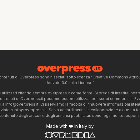
ntenuti di Overpress sono rilasciati sotto licenza “Creative Commons Attr
derivate 3.0 Italia License”.
tilizzati citando sempre overpress.it come fonte. Si prega di inserire inoltre 
 contenuti di Overpress.it possono essere utilizzati per scopi commerciali. Even
l a
info@overpress.it
. Ci riserviamo la facoltà di rimuovere informazioni rit
nviate a
info@overpress.it
. Salvo accordi scritti, la collaborazione a questa t
 contenuto degli articoli e degli annunci pubblicitari sono legalmente responsabi
Made with ❤️ in Italy by