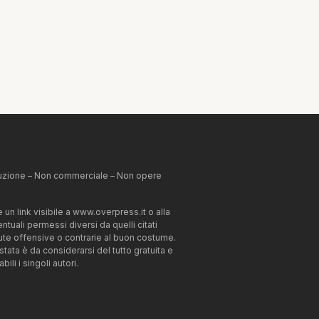
ibuzione – Non commerciale – Non opere
un link visibile a www.overpress.it o alla
tuali permessi diversi da quelli citati
enute offensive o contrarie al buon costume.
estata è da considerarsi del tutto gratuita e
li i singoli autori.