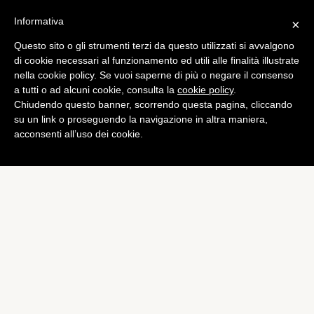
Informativa
×
Questo sito o gli strumenti terzi da questo utilizzati si avvalgono
Tech
di cookie necessari al funzionamento ed utili alle finalità illustrate
Apple espande i Data
nella cookie policy. Se vuoi saperne di più o negare il consenso
a tutti o ad alcuni cookie, consulta la
cookie policy
.
Center nel Nord Carolina
Chiudendo questo banner, scorrendo questa pagina, cliccando
di
Alessandro Moretti
su un link o proseguendo la navigazione in altra maniera,
acconsenti all’uso dei cookie.