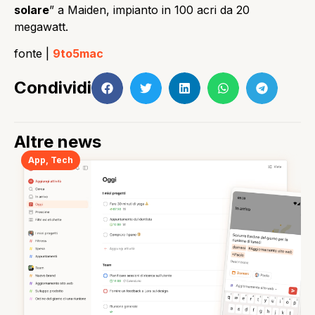
solare
” a Maiden, impianto in 100 acri da 20
megawatt.
fonte |
9to5mac
Condividi
Altre news
App
,
Tech