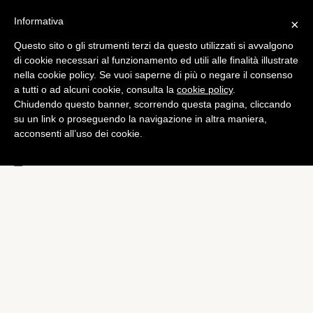
Informativa
×
Questo sito o gli strumenti terzi da questo utilizzati si avvalgono
Tech
di cookie necessari al funzionamento ed utili alle finalità illustrate
iPhone 5: il connettore a 9
nella cookie policy. Se vuoi saperne di più o negare il consenso
a tutti o ad alcuni cookie, consulta la
cookie policy
.
pin potrebbe essere
Chiudendo questo banner, scorrendo questa pagina, cliccando
compatibile con le Micro-
su un link o proseguendo la navigazione in altra maniera,
acconsenti all’uso dei cookie.
USB
di
Alessandro Moretti