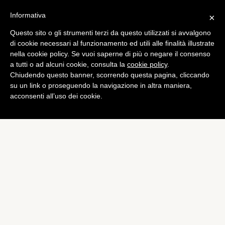
Informativa
×
Questo sito o gli strumenti terzi da questo utilizzati si avvalgono
Tech
di cookie necessari al funzionamento ed utili alle finalità illustrate
Sensia 200D Connect: Pure
nella cookie policy. Se vuoi saperne di più o negare il consenso
a tutti o ad alcuni cookie, consulta la
cookie policy
.
lo presenta all’IFA 2012
Chiudendo questo banner, scorrendo questa pagina, cliccando
di
Alessandro Moretti
su un link o proseguendo la navigazione in altra maniera,
acconsenti all’uso dei cookie.