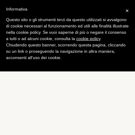
Informativa
×
Questo sito o gli strumenti terzi da questo utilizzati si avvalgono
App
di cookie necessari al funzionamento ed utili alle finalità illustrate
Top 100 app: hackerate il
nella cookie policy. Se vuoi saperne di più o negare il consenso
a tutti o ad alcuni cookie, consulta la
cookie policy
.
92% di quelle in App Store,
Chiudendo questo banner, scorrendo questa pagina, cliccando
il 100% su Google Play
su un link o proseguendo la navigazione in altra maniera,
acconsenti all’uso dei cookie.
di
Alessandro Moretti