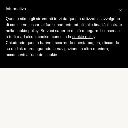
Informativa
×
Questo sito o gli strumenti terzi da questo utilizzati si avvalgono
Mobile
di cookie necessari al funzionamento ed utili alle finalità illustrate
Galaxy Note II: arriva il
nella cookie policy. Se vuoi saperne di più o negare il consenso
a tutti o ad alcuni cookie, consulta la
cookie policy
.
primo Teaser
Chiudendo questo banner, scorrendo questa pagina, cliccando
di
Alessandro Moretti
su un link o proseguendo la navigazione in altra maniera,
acconsenti all’uso dei cookie.