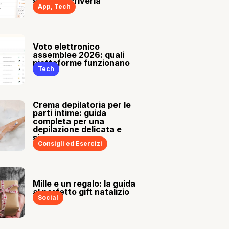
sia tu a scriverla
App
,
Tech
Voto elettronico
assemblee 2026: quali
piattaforme funzionano
Tech
Crema depilatoria per le
parti intime: guida
completa per una
depilazione delicata e
sicura
Consigli ed Esercizi
Mille e un regalo: la guida
al perfetto gift natalizio
Social