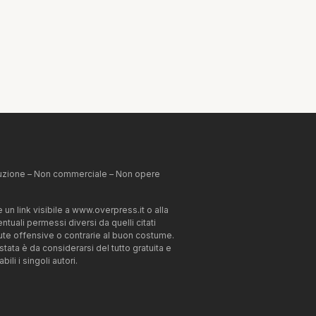
ibuzione – Non commerciale – Non opere
un link visibile a www.overpress.it o alla
tuali permessi diversi da quelli citati
enute offensive o contrarie al buon costume.
estata è da considerarsi del tutto gratuita e
li i singoli autori.