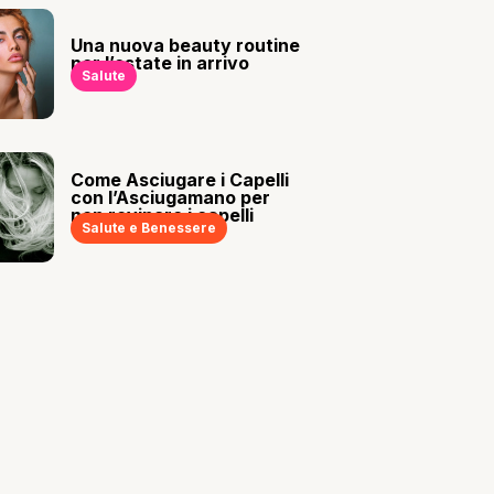
Una nuova beauty routine
per l’estate in arrivo
Salute
Come Asciugare i Capelli
con l’Asciugamano per
non rovinare i capelli
Salute e Benessere