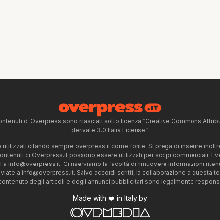
ntenuti di Overpress sono rilasciati sotto licenza “Creative Commons Attr
derivate 3.0 Italia License”.
tilizzati citando sempre overpress.it come fonte. Si prega di inserire inoltre 
 contenuti di Overpress.it possono essere utilizzati per scopi commerciali. Even
l a
info@overpress.it
. Ci riserviamo la facoltà di rimuovere informazioni rit
nviate a
info@overpress.it
. Salvo accordi scritti, la collaborazione a questa t
 contenuto degli articoli e degli annunci pubblicitari sono legalmente responsabi
Made with ❤️ in Italy by