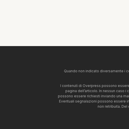
Quando non indicato diversamente i co
I contenuti di Overpress possono essere u
pagina dell’articolo. In nessun caso i
possono essere richiesti inviando una mai
Eventuali segnalazioni possono essere i
non retribuita. Del