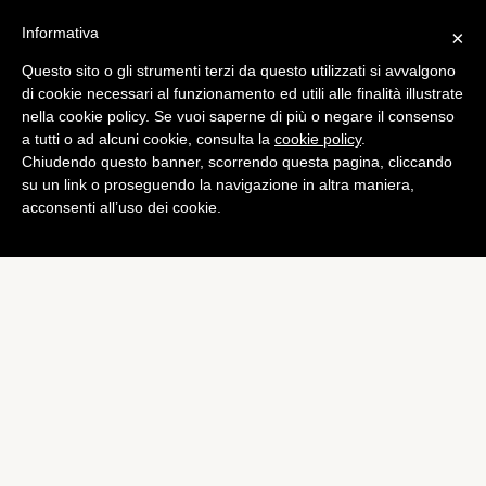
Informativa
×
Questo sito o gli strumenti terzi da questo utilizzati si avvalgono
Tech
di cookie necessari al funzionamento ed utili alle finalità illustrate
Belkin: questi i prodotti che
nella cookie policy. Se vuoi saperne di più o negare il consenso
a tutti o ad alcuni cookie, consulta la
cookie policy
.
presenterà all’IFA 2012
Chiudendo questo banner, scorrendo questa pagina, cliccando
di
Alessandro Moretti
su un link o proseguendo la navigazione in altra maniera,
acconsenti all’uso dei cookie.