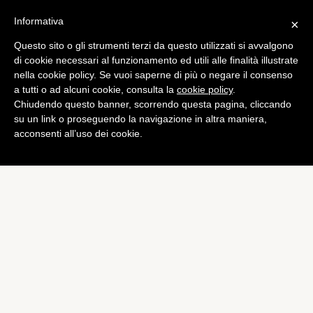
Informativa
×
Questo sito o gli strumenti terzi da questo utilizzati si avvalgono
Computer
di cookie necessari al funzionamento ed utili alle finalità illustrate
iOS 6: la password non
nella cookie policy. Se vuoi saperne di più o negare il consenso
a tutti o ad alcuni cookie, consulta la
cookie policy
.
servirà per aggiornamenti e
Chiudendo questo banner, scorrendo questa pagina, cliccando
app gratis
su un link o proseguendo la navigazione in altra maniera,
acconsenti all’uso dei cookie.
di
Piermanuele Sberni