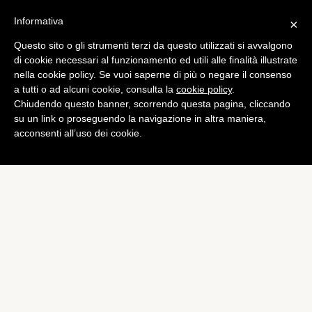
Informativa
×
Questo sito o gli strumenti terzi da questo utilizzati si avvalgono
Tech
di cookie necessari al funzionamento ed utili alle finalità illustrate
Nokia: qualcosa di
nella cookie policy. Se vuoi saperne di più o negare il consenso
a tutti o ad alcuni cookie, consulta la
cookie policy
.
straordinario è in arrivo
Chiudendo questo banner, scorrendo questa pagina, cliccando
di
Alessandro Moretti
su un link o proseguendo la navigazione in altra maniera,
acconsenti all’uso dei cookie.