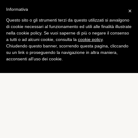
Informativa
×
Questo sito o gli strumenti terzi da questo utilizzati si avvalgono
Tech
di cookie necessari al funzionamento ed utili alle finalità illustrate
Chrome usato da 310
nella cookie policy. Se vuoi saperne di più o negare il consenso
a tutti o ad alcuni cookie, consulta la
cookie policy
.
milioni di utenti
Chiudendo questo banner, scorrendo questa pagina, cliccando
di
Alessandro Moretti
su un link o proseguendo la navigazione in altra maniera,
acconsenti all’uso dei cookie.