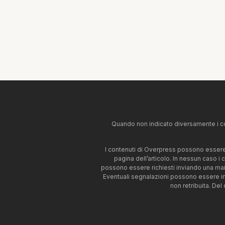
Quando non indicato diversamente i co
I contenuti di Overpress possono essere u
pagina dell’articolo. In nessun caso i
possono essere richiesti inviando una mai
Eventuali segnalazioni possono essere i
non retribuita. Del