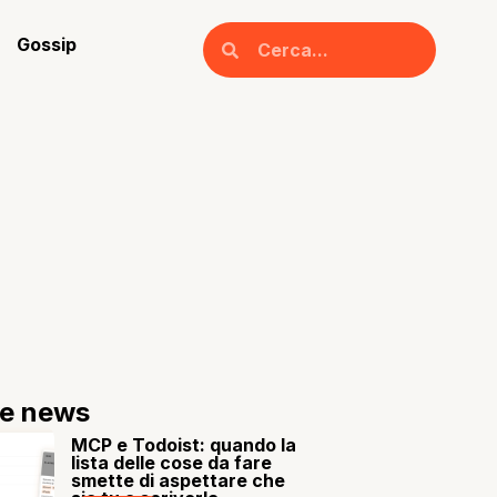
Gossip
re news
MCP e Todoist: quando la
lista delle cose da fare
smette di aspettare che