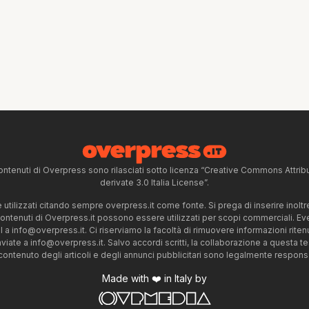
ntenuti di Overpress sono rilasciati sotto licenza “Creative Commons Attr
derivate 3.0 Italia License”.
tilizzati citando sempre overpress.it come fonte. Si prega di inserire inoltre 
 contenuti di Overpress.it possono essere utilizzati per scopi commerciali. Even
l a
info@overpress.it
. Ci riserviamo la facoltà di rimuovere informazioni rit
nviate a
info@overpress.it
. Salvo accordi scritti, la collaborazione a questa t
 contenuto degli articoli e degli annunci pubblicitari sono legalmente responsabi
Made with ❤️ in Italy by