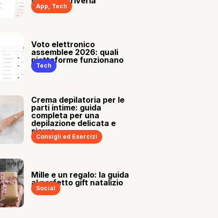
sia tu a scriverla
App
,
Tech
Voto elettronico
assemblee 2026: quali
piattaforme funzionano
Tech
Crema depilatoria per le
parti intime: guida
completa per una
depilazione delicata e
sicura
Consigli ed Esercizi
Mille e un regalo: la guida
al perfetto gift natalizio
Social