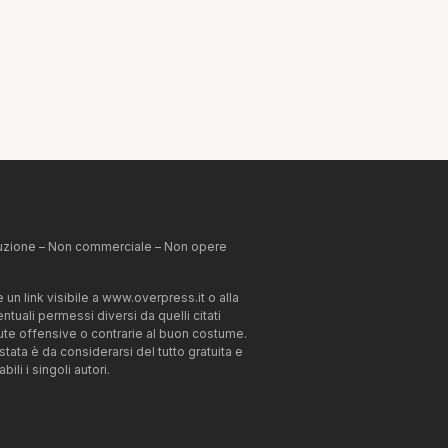
ibuzione – Non commerciale – Non opere
un link visibile a www.overpress.it o alla
tuali permessi diversi da quelli citati
enute offensive o contrarie al buon costume.
estata è da considerarsi del tutto gratuita e
li i singoli autori.