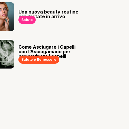
Una nuova beauty routine
per l’estate in arrivo
Salute
Come Asciugare i Capelli
con l’Asciugamano per
non rovinare i capelli
Salute e Benessere