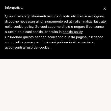
Informativa
×
Questo sito o gli strumenti terzi da questo utilizzati si avvalgono
Computer
di cookie necessari al funzionamento ed utili alle finalità illustrate
Annunci pubblicitari in
nella cookie policy. Se vuoi saperne di più o negare il consenso
a tutti o ad alcuni cookie, consulta la
cookie policy
.
Windows 8: ecco come
Chiudendo questo banner, scorrendo questa pagina, cliccando
potrebbero integrarsi
su un link o proseguendo la navigazione in altra maniera,
acconsenti all’uso dei cookie.
di
Giacomo Richichi