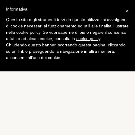
Informativa
×
Questo sito o gli strumenti terzi da questo utilizzati si avvalgono
Tech
di cookie necessari al funzionamento ed utili alle finalità illustrate
Insieme a delle immagini
nella cookie policy. Se vuoi saperne di più o negare il consenso
a tutti o ad alcuni cookie, consulta la
cookie policy
.
trapelano le specifiche
Chiudendo questo banner, scorrendo questa pagina, cliccando
dell’HTC Desire C
su un link o proseguendo la navigazione in altra maniera,
acconsenti all’uso dei cookie.
di
Alessandro Moretti