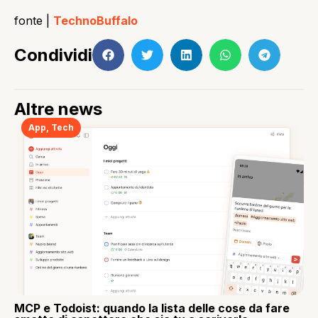
fonte |
TechnoBuffalo
Condividi
Altre news
App
,
Tech
MCP e Todoist: quando la lista delle cose da fare