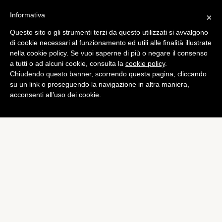
Informativa
×
Questo sito o gli strumenti terzi da questo utilizzati si avvalgono
Tech
di cookie necessari al funzionamento ed utili alle finalità illustrate
Steve Wozniak: il co-
nella cookie policy. Se vuoi saperne di più o negare il consenso
a tutti o ad alcuni cookie, consulta la
cookie policy
.
fondatore Apple elogia
Chiudendo questo banner, scorrendo questa pagina, cliccando
Windows Phone
su un link o proseguendo la navigazione in altra maniera,
acconsenti all’uso dei cookie.
di
Alessandro Moretti