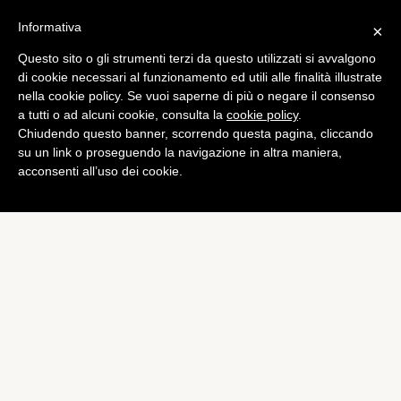
Informativa
×
Questo sito o gli strumenti terzi da questo utilizzati si avvalgono
Mobile
di cookie necessari al funzionamento ed utili alle finalità illustrate
Un acquirente su quattro
nella cookie policy. Se vuoi saperne di più o negare il consenso
a tutti o ad alcuni cookie, consulta la
cookie policy
.
del nuovo iPad è neofita
Chiudendo questo banner, scorrendo questa pagina, cliccando
Apple
su un link o proseguendo la navigazione in altra maniera,
acconsenti all’uso dei cookie.
di
Alessandro Moretti