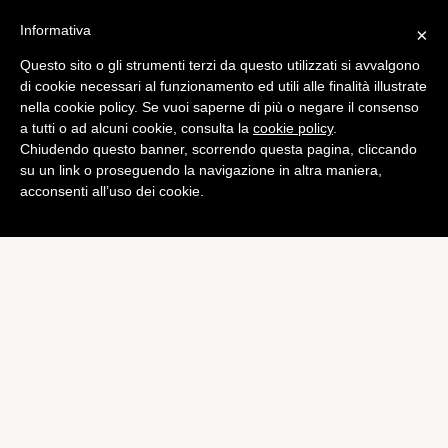
Informativa
×
Questo sito o gli strumenti terzi da questo utilizzati si avvalgono
App
di cookie necessari al funzionamento ed utili alle finalità illustrate
Apple a lavoro su iTunes 11
nella cookie policy. Se vuoi saperne di più o negare il consenso
a tutti o ad alcuni cookie, consulta la
cookie policy
.
con supporto per iOS 6 e
Chiudendo questo banner, scorrendo questa pagina, cliccando
iCloud
su un link o proseguendo la navigazione in altra maniera,
acconsenti all’uso dei cookie.
di
Piermanuele Sberni