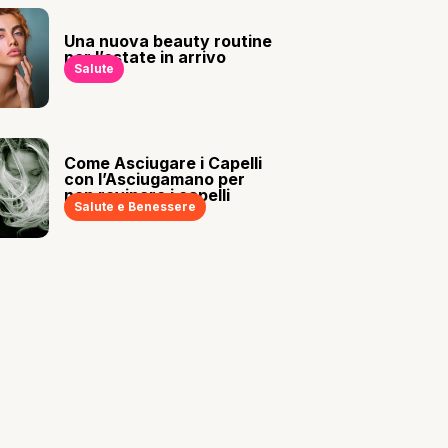
Una nuova beauty routine
per l’estate in arrivo
Salute
Come Asciugare i Capelli
con l’Asciugamano per
non rovinare i capelli
Salute e Benessere