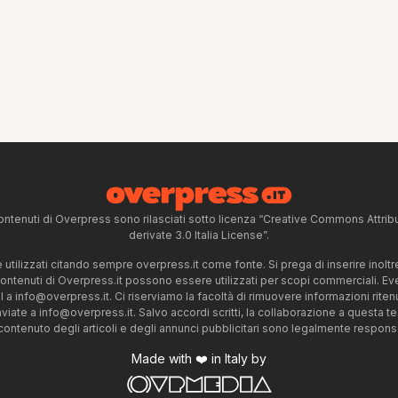
ntenuti di Overpress sono rilasciati sotto licenza “Creative Commons Attr
derivate 3.0 Italia License”.
tilizzati citando sempre overpress.it come fonte. Si prega di inserire inoltre 
 contenuti di Overpress.it possono essere utilizzati per scopi commerciali. Even
l a
info@overpress.it
. Ci riserviamo la facoltà di rimuovere informazioni rit
nviate a
info@overpress.it
. Salvo accordi scritti, la collaborazione a questa t
 contenuto degli articoli e degli annunci pubblicitari sono legalmente responsabi
Made with ❤️ in Italy by