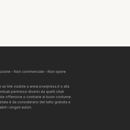
ibuzione – Non commerciale – Non opere
un link visibile a www.overpress.it o alla
tuali permessi diversi da quelli citati
enute offensive o contrarie al buon costume.
estata è da considerarsi del tutto gratuita e
li i singoli autori.