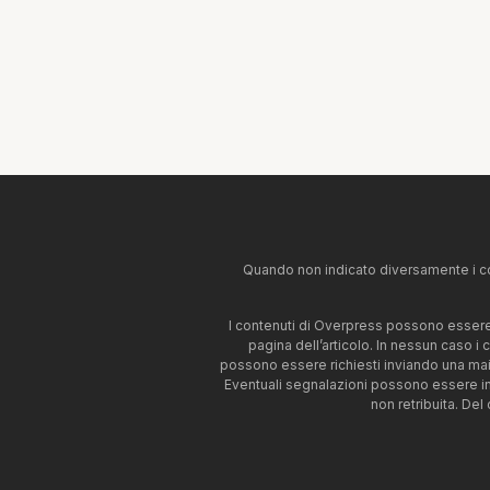
Quando non indicato diversamente i co
I contenuti di Overpress possono essere u
pagina dell’articolo. In nessun caso i
possono essere richiesti inviando una mai
Eventuali segnalazioni possono essere i
non retribuita. Del