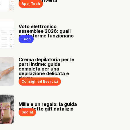
sia tu a scriverla
App
,
Tech
Voto elettronico
assemblee 2026: quali
piattaforme funzionano
Tech
Crema depilatoria per le
parti intime: guida
completa per una
depilazione delicata e
sicura
Consigli ed Esercizi
Mille e un regalo: la guida
al perfetto gift natalizio
Social