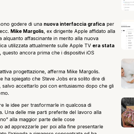
ono godere di una
nuova interfaccia grafica
per
 ecc.
Mike Margolis
, ex dirigente Apple affidato alla
a alquanto affascinante in merito alla nuova
fica utilizzata attualmente sulle Apple TV
era stata
 questo ancora prima che i dispositivi iOS
cattiva progettazione, afferma Mike Margolis.
ke ha spiegato che Steve Jobs era solito dire di
o, salvo accettarlo poi con entusiasmo dopo che gli
remo.
e le idee per trasformarle in qualcosa di
Una delle mie parti preferite del lavoro alla
no” alla maggior parte delle cose
o ad apprezzarle per poi alla fine presentarle
tato l’azienda a rimanere concentrata ed ha