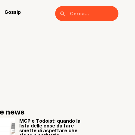
Gossip
re news
MCP e Todoist: quando la
lista delle cose da fare
smette di aspettare che