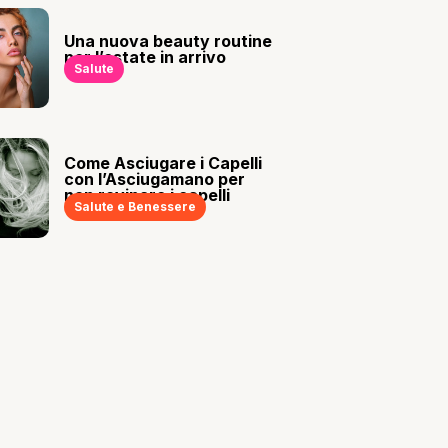
Una nuova beauty routine
per l’estate in arrivo
Salute
Come Asciugare i Capelli
con l’Asciugamano per
non rovinare i capelli
Salute e Benessere