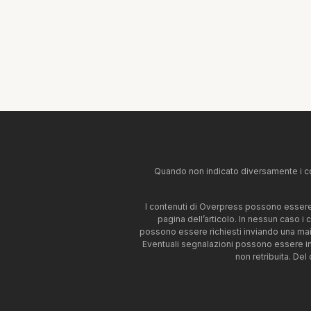
Quando non indicato diversamente i co
I contenuti di Overpress possono essere u
pagina dell’articolo. In nessun caso i
possono essere richiesti inviando una mai
Eventuali segnalazioni possono essere i
non retribuita. Del