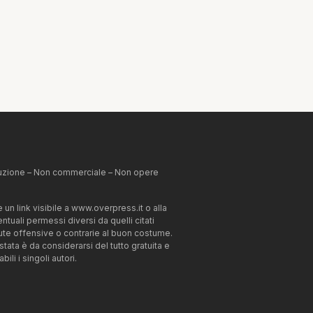
ibuzione – Non commerciale – Non opere
un link visibile a www.overpress.it o alla
tuali permessi diversi da quelli citati
enute offensive o contrarie al buon costume.
estata è da considerarsi del tutto gratuita e
li i singoli autori.