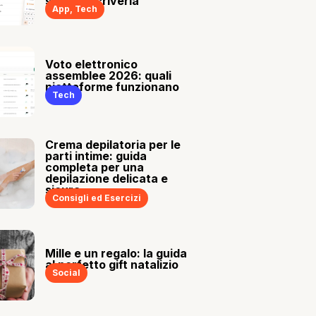
sia tu a scriverla
App
,
Tech
Voto elettronico
assemblee 2026: quali
piattaforme funzionano
Tech
Crema depilatoria per le
parti intime: guida
completa per una
depilazione delicata e
sicura
Consigli ed Esercizi
Mille e un regalo: la guida
al perfetto gift natalizio
Social