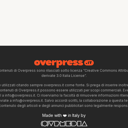
ntenuti di Overpress sono rilasciati sotto licenza “Creative Commons Attr
derivate 3.0 Italia License”.
tilizzati citando sempre overpress.it come fonte. Si prega di inserire inoltre 
 contenuti di Overpress.it possono essere utilizzati per scopi commerciali. Even
l a
info@overpress.it
. Ci riserviamo la facoltà di rimuovere informazioni rit
nviate a
info@overpress.it
. Salvo accordi scritti, la collaborazione a questa t
 contenuto degli articoli e degli annunci pubblicitari sono legalmente responsabi
Made with ❤️ in Italy by