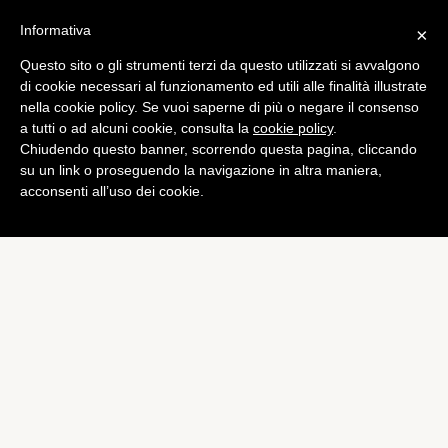
Informativa
×
Questo sito o gli strumenti terzi da questo utilizzati si avvalgono
Tech
di cookie necessari al funzionamento ed utili alle finalità illustrate
HTC e Beats: un’altro passo
nella cookie policy. Se vuoi saperne di più o negare il consenso
a tutti o ad alcuni cookie, consulta la
cookie policy
.
verso lo streaming audio
Chiudendo questo banner, scorrendo questa pagina, cliccando
di
Alessandro Moretti
su un link o proseguendo la navigazione in altra maniera,
acconsenti all’uso dei cookie.