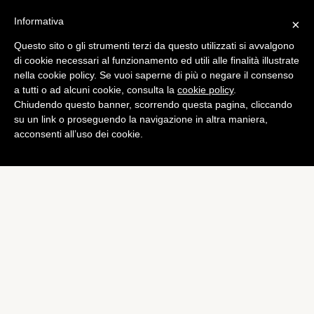
Informativa
×
Questo sito o gli strumenti terzi da questo utilizzati si avvalgono
Computer
di cookie necessari al funzionamento ed utili alle finalità illustrate
Windows 8 arriverà
nella cookie policy. Se vuoi saperne di più o negare il consenso
a tutti o ad alcuni cookie, consulta la
cookie policy
.
“intorno ad ottobre”
Chiudendo questo banner, scorrendo questa pagina, cliccando
di
Alessandro Moretti
su un link o proseguendo la navigazione in altra maniera,
acconsenti all’uso dei cookie.